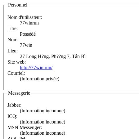
Personnel
Nom d'utilisateur:
77winrun
Titre:
Possédé
Nom:
77win
Lieu:
27 Long H?ng, Ph??ng 7, Tân Bì
Site web:
http://77win.run/
Courriel:
(Information privée)
Messagerie
Jabber:
(Information inconnue)
ICQ:
(Information inconnue)
MSN Messenger:
(Information inconnue)
AOL IM: