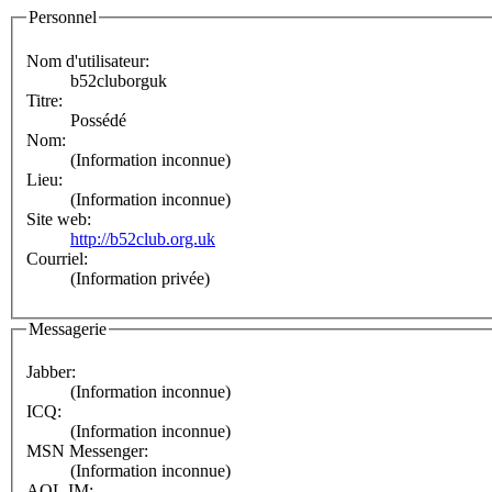
Personnel
Nom d'utilisateur:
b52cluborguk
Titre:
Possédé
Nom:
(Information inconnue)
Lieu:
(Information inconnue)
Site web:
http://b52club.org.uk
Courriel:
(Information privée)
Messagerie
Jabber:
(Information inconnue)
ICQ:
(Information inconnue)
MSN Messenger:
(Information inconnue)
AOL IM: