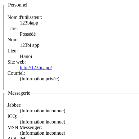
Personnel
Nom d'utilisateur:
123biapp
Titre:
Possédé
Nom:
123bi app
Lieu:
Hanoi
Site web:
http://123bi.app/
Courriel:
(Information privée)
Messagerie
Jabber:
(Information inconnue)
ICQ:
(Information inconnue)
MSN Messenger:
(Information inconnue)
AOL IM: