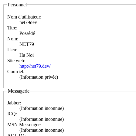
Personnel
Nom d'utilisateur:
net79dev
Titre:
Possédé
Nom:
NET79
Lieu:
Ha Noi
Site web:
http://net79.dev/
Courriel:
(Information privée)
Messagerie
Jabber:
(Information inconnue)
ICQ:
(Information inconnue)
MSN Messenger:
(Information inconnue)
AOL IM: