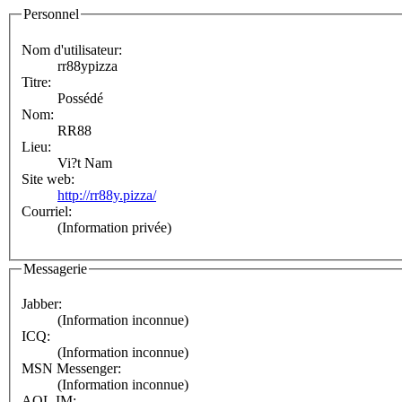
Personnel
Nom d'utilisateur:
rr88ypizza
Titre:
Possédé
Nom:
RR88
Lieu:
Vi?t Nam
Site web:
http://rr88y.pizza/
Courriel:
(Information privée)
Messagerie
Jabber:
(Information inconnue)
ICQ:
(Information inconnue)
MSN Messenger:
(Information inconnue)
AOL IM: