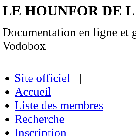
LE HOUNFOR DE 
Documentation en ligne et gu
Vodobox
Site officiel
|
Accueil
Liste des membres
Recherche
Inscription