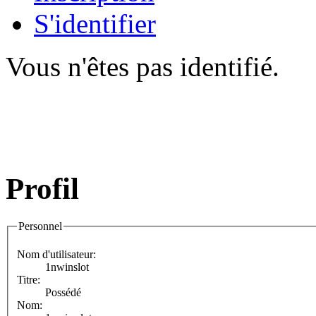
S'identifier
Vous n'êtes pas identifié.
Profil
Personnel
Nom d'utilisateur:
1nwinslot
Titre:
Possédé
Nom: