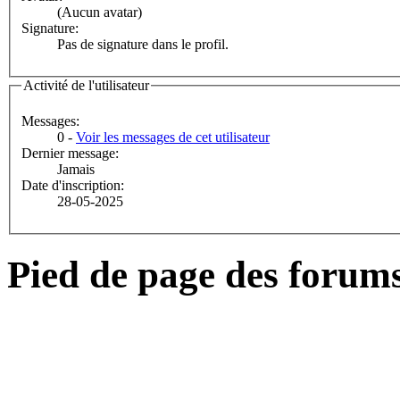
(Aucun avatar)
Signature:
Pas de signature dans le profil.
Activité de l'utilisateur
Messages:
0 -
Voir les messages de cet utilisateur
Dernier message:
Jamais
Date d'inscription:
28-05-2025
Pied de page des forum