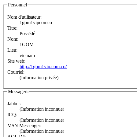
Personnel
Nom d'utilisateur:
1gom1vipcomco
Titre:
Possédé
Nom:
1GOM
Lieu:
vietnam
Site web:
http://1gom1vip.com.co/
Courriel:
(Information privée)
Messagerie
Jabber:
(Information inconnue)
ICQ:
(Information inconnue)
MSN Messenger:
(Information inconnue)
AOL IM: