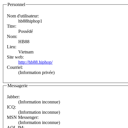
Personnel
Nom d'utilisateur:
hb88hiphop1
Titre:
Possédé
Nom:
HB88
Lieu:
Vietnam
Site web:
http://hb88.hiphop/
Courriel:
(Information privée)
Messagerie
Jabber:
(Information inconnue)
ICQ:
(Information inconnue)
MSN Messenger:
(Information inconnue)
AOL IM: