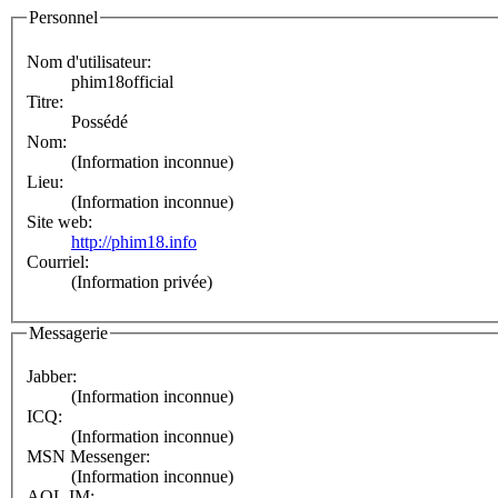
Personnel
Nom d'utilisateur:
phim18official
Titre:
Possédé
Nom:
(Information inconnue)
Lieu:
(Information inconnue)
Site web:
http://phim18.info
Courriel:
(Information privée)
Messagerie
Jabber:
(Information inconnue)
ICQ:
(Information inconnue)
MSN Messenger:
(Information inconnue)
AOL IM: