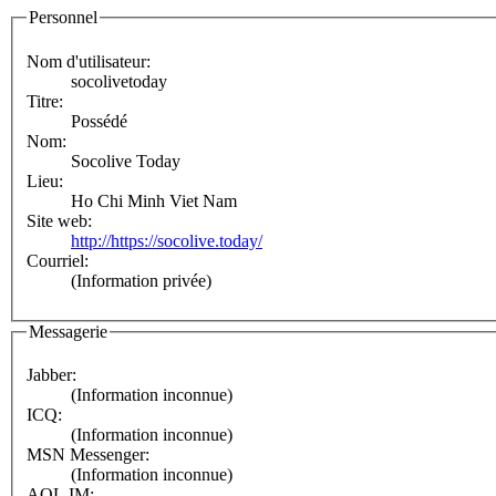
Personnel
Nom d'utilisateur:
socolivetoday
Titre:
Possédé
Nom:
Socolive Today
Lieu:
Ho Chi Minh Viet Nam
Site web:
http://https://socolive.today/
Courriel:
(Information privée)
Messagerie
Jabber:
(Information inconnue)
ICQ:
(Information inconnue)
MSN Messenger:
(Information inconnue)
AOL IM: