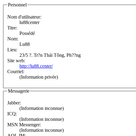
Personnel
Nom d'utilisateur:
lu88center
Titre:
Possédé
Nom:
Lu88
Lieu:
23/5 ?. Tr?n Thái Tông, Ph??ng
Site web:
http://lu88.center/
Courriel:
(Information privée)
Messagerie
Jabber:
(Information inconnue)
ICQ:
(Information inconnue)
MSN Messenger:
(Information inconnue)
AOL IM: