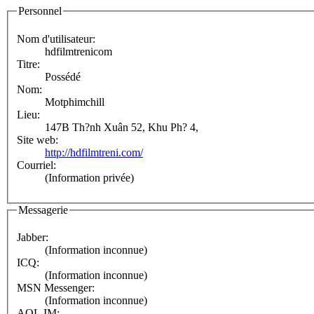
Personnel
Nom d'utilisateur:
hdfilmtrenicom
Titre:
Possédé
Nom:
Motphimchill
Lieu:
147B Th?nh Xuân 52, Khu Ph? 4,
Site web:
http://hdfilmtreni.com/
Courriel:
(Information privée)
Messagerie
Jabber:
(Information inconnue)
ICQ:
(Information inconnue)
MSN Messenger:
(Information inconnue)
AOL IM: