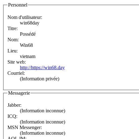
Personnel
Nom d'utilisateur:
win68day
Titre:
Possédé
Nom:
Win68
Lieu:
vietnam
Site web:
http://https://win68.day
Courriel:
(Information privée)
Messagerie
Jabber:
(Information inconnue)
ICQ:
(Information inconnue)
MSN Messenger:
(Information inconnue)
AOL IM: