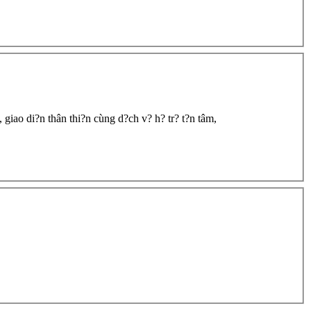
 giao di?n thân thi?n cùng d?ch v? h? tr? t?n tâm,