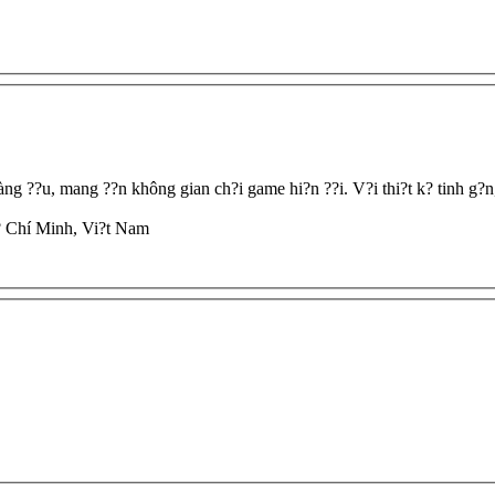
àng ??u, mang ??n không gian ch?i game hi?n ??i. V?i thi?t k? tinh g?n,
? Chí Minh, Vi?t Nam