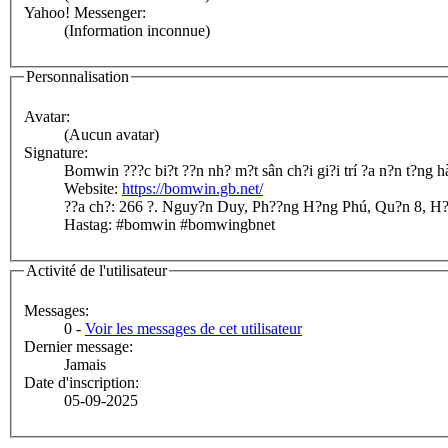
Yahoo! Messenger:
(Information inconnue)
Personnalisation
Avatar:
(Aucun avatar)
Signature:
Bomwin ???c bi?t ??n nh? m?t sân ch?i gi?i trí ?a n?n t?ng h
Website:
https://bomwin.gb.net/
??a ch?: 266 ?. Nguy?n Duy, Ph??ng H?ng Phú, Qu?n 8, H
Hastag: #bomwin #bomwingbnet
Activité de l'utilisateur
Messages:
0 -
Voir les messages de cet utilisateur
Dernier message:
Jamais
Date d'inscription:
05-09-2025