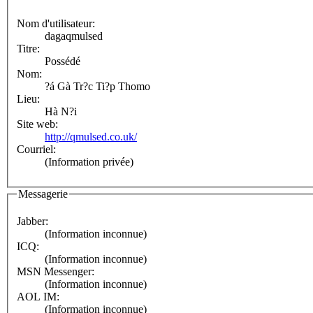
Nom d'utilisateur:
dagaqmulsed
Titre:
Possédé
Nom:
?á Gà Tr?c Ti?p Thomo
Lieu:
Hà N?i
Site web:
http://qmulsed.co.uk/
Courriel:
(Information privée)
Messagerie
Jabber:
(Information inconnue)
ICQ:
(Information inconnue)
MSN Messenger:
(Information inconnue)
AOL IM:
(Information inconnue)