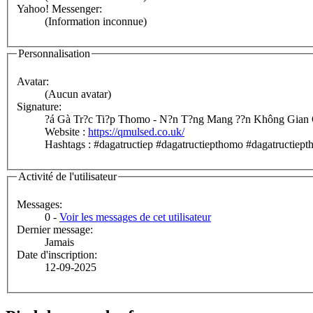
Yahoo! Messenger:
(Information inconnue)
Personnalisation
Avatar:
(Aucun avatar)
Signature:
?á Gà Tr?c Ti?p Thomo - N?n T?ng Mang ??n Không Gian C
Website :
https://qmulsed.co.uk/
Hashtags : #dagatructiep #dagatructiepthomo #dagatructi
Activité de l'utilisateur
Messages:
0 -
Voir les messages de cet utilisateur
Dernier message:
Jamais
Date d'inscription:
12-09-2025