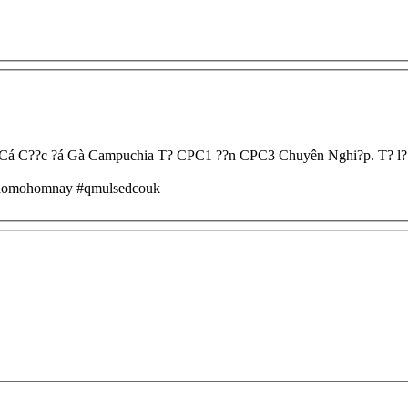
á C??c ?á Gà Campuchia T? CPC1 ??n CPC3 Chuyên Nghi?p. T? l? c?
epthomohomnay #qmulsedcouk