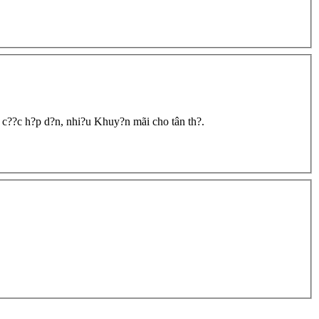
?c h?p d?n, nhi?u Khuy?n mãi cho tân th?.