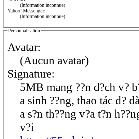
(Information inconnue)
Yahoo! Messenger:
(Information inconnue)
Personnalisation
Avatar:
(Aucun avatar)
Signature:
5MB mang ??n d?ch v? b?n
a sinh ??ng, thao tác d? d
a s?n th??ng v?a t?n h??n
v?i