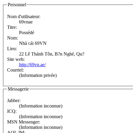
Personnel
Nom d'utilisateur:
69vnae
Titre:
Possédé
Nom:
Nhà cái 69VN
Lieu:
22 Lê Thánh Tôn, B?n Nghé, Qu?
Site web:
http://69vn.ae/
Courriel:
(Information privée)
Messagerie
Jabber:
(Information inconnue)
ICQ:
(Information inconnue)
MSN Messenger:
(Information inconnue)
AOL IM: