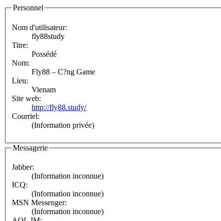
Personnel
Nom d'utilisateur:
fly88study
Titre:
Possédé
Nom:
Fly88 – C?ng Game
Lieu:
Vienam
Site web:
http://fly88.study/
Courriel:
(Information privée)
Messagerie
Jabber:
(Information inconnue)
ICQ:
(Information inconnue)
MSN Messenger:
(Information inconnue)
AOL IM: