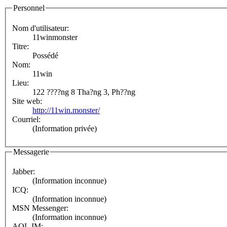
Personnel
Nom d'utilisateur:
11winmonster
Titre:
Possédé
Nom:
11win
Lieu:
122 ????ng 8 Tha?ng 3, Ph??ng
Site web:
http://11win.monster/
Courriel:
(Information privée)
Messagerie
Jabber:
(Information inconnue)
ICQ:
(Information inconnue)
MSN Messenger:
(Information inconnue)
AOL IM: