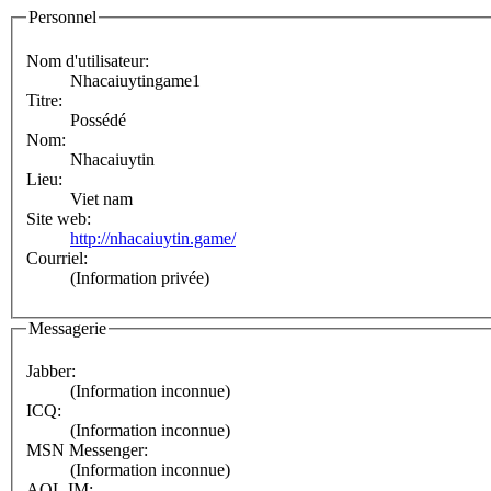
Personnel
Nom d'utilisateur:
Nhacaiuytingame1
Titre:
Possédé
Nom:
Nhacaiuytin
Lieu:
Viet nam
Site web:
http://nhacaiuytin.game/
Courriel:
(Information privée)
Messagerie
Jabber:
(Information inconnue)
ICQ:
(Information inconnue)
MSN Messenger:
(Information inconnue)
AOL IM: