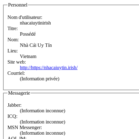
Personnel
Nom d'utilisateur:
nhacaiuytinirish
Titre:
Possédé
Nom:
Nhà Cái Uy Tín
Lieu:
Vietnam
Site web:
http://https://nhacaiuytin.irish/
Courriel:
(Information privée)
Messagerie
Jabber:
(Information inconnue)
ICQ:
(Information inconnue)
MSN Messenger:
(Information inconnue)
AOL IM: