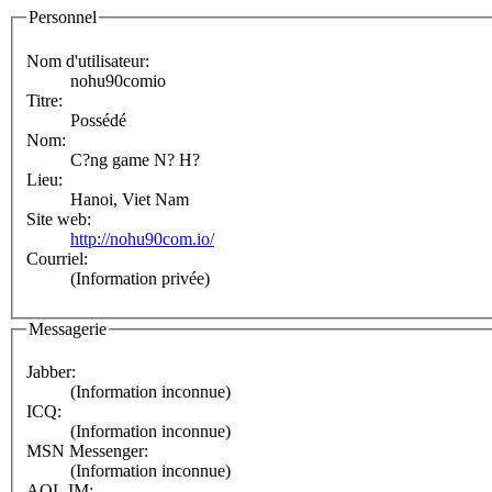
Personnel
Nom d'utilisateur:
nohu90comio
Titre:
Possédé
Nom:
C?ng game N? H?
Lieu:
Hanoi, Viet Nam
Site web:
http://nohu90com.io/
Courriel:
(Information privée)
Messagerie
Jabber:
(Information inconnue)
ICQ:
(Information inconnue)
MSN Messenger:
(Information inconnue)
AOL IM: