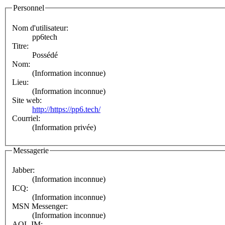
Personnel
Nom d'utilisateur:
pp6tech
Titre:
Possédé
Nom:
(Information inconnue)
Lieu:
(Information inconnue)
Site web:
http://https://pp6.tech/
Courriel:
(Information privée)
Messagerie
Jabber:
(Information inconnue)
ICQ:
(Information inconnue)
MSN Messenger:
(Information inconnue)
AOL IM: