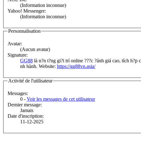
(Information inconnue)
Yahoo! Messenger:
(Information inconnue)
Personnalisation
Avatar:
(Aucun avatar)
Signature:
GG88
là n?n t?ng gi?i trí online ???c ?ánh giá cao, tích h?p c
nh hành. Website:
https://gg88vn.asia/
Activité de l'utilisateur
Messages:
0 -
Voir les messages de cet utilisateur
Dernier message:
Jamais
Date d'inscription:
11-12-2025