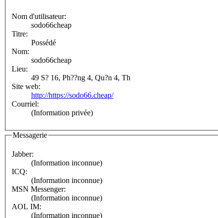
Nom d'utilisateur:
sodo66cheap
Titre:
Possédé
Nom:
sodo66cheap
Lieu:
49 S? 16, Ph??ng 4, Qu?n 4, Th
Site web:
http://https://sodo66.cheap/
Courriel:
(Information privée)
Messagerie
Jabber:
(Information inconnue)
ICQ:
(Information inconnue)
MSN Messenger:
(Information inconnue)
AOL IM:
(Information inconnue)