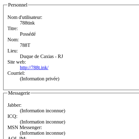
Personnel
Nom d'utilisateur:
788tink
Titre:
Possédé
Nom:
788T
Lieu:
Duque de Caxias - RJ
Site web:
http://788t.ink/
Courriel:
(Information privée)
Messagerie
Jabber:
(Information inconnue)
ICQ:
(Information inconnue)
MSN Messenger:
(Information inconnue)
AOL IM: