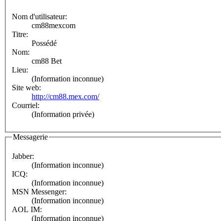
Nom d'utilisateur:
cm88mexcom
Titre:
Possédé
Nom:
cm88 Bet
Lieu:
(Information inconnue)
Site web:
http://cm88.mex.com/
Courriel:
(Information privée)
Messagerie
Jabber:
(Information inconnue)
ICQ:
(Information inconnue)
MSN Messenger:
(Information inconnue)
AOL IM:
(Information inconnue)