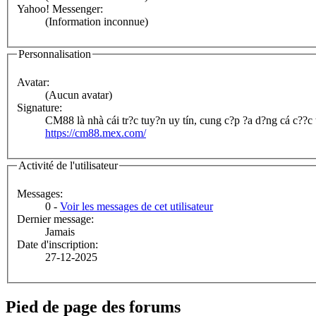
Yahoo! Messenger:
(Information inconnue)
Personnalisation
Avatar:
(Aucun avatar)
Signature:
CM88 là nhà cái tr?c tuy?n uy tín, cung c?p ?a d?ng cá c??c 
https://cm88.mex.com/
Activité de l'utilisateur
Messages:
0 -
Voir les messages de cet utilisateur
Dernier message:
Jamais
Date d'inscription:
27-12-2025
Pied de page des forums