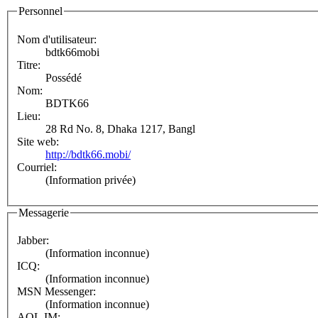
Personnel
Nom d'utilisateur:
bdtk66mobi
Titre:
Possédé
Nom:
BDTK66
Lieu:
28 Rd No. 8, Dhaka 1217, Bangl
Site web:
http://bdtk66.mobi/
Courriel:
(Information privée)
Messagerie
Jabber:
(Information inconnue)
ICQ:
(Information inconnue)
MSN Messenger:
(Information inconnue)
AOL IM: