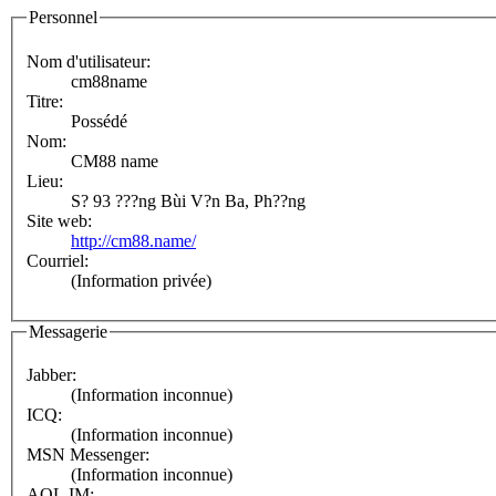
Personnel
Nom d'utilisateur:
cm88name
Titre:
Possédé
Nom:
CM88 name
Lieu:
S? 93 ???ng Bùi V?n Ba, Ph??ng
Site web:
http://cm88.name/
Courriel:
(Information privée)
Messagerie
Jabber:
(Information inconnue)
ICQ:
(Information inconnue)
MSN Messenger:
(Information inconnue)
AOL IM: