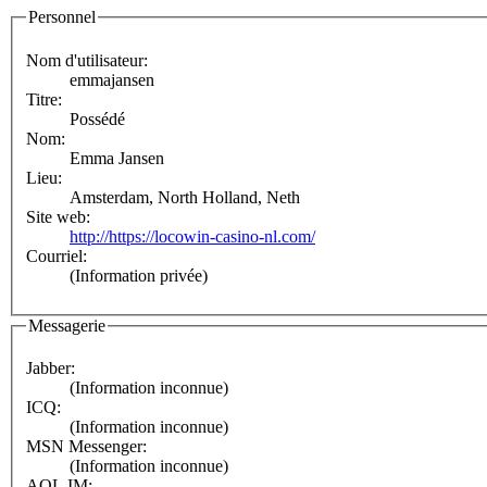
Personnel
Nom d'utilisateur:
emmajansen
Titre:
Possédé
Nom:
Emma Jansen
Lieu:
Amsterdam, North Holland, Neth
Site web:
http://https://locowin-casino-nl.com/
Courriel:
(Information privée)
Messagerie
Jabber:
(Information inconnue)
ICQ:
(Information inconnue)
MSN Messenger:
(Information inconnue)
AOL IM: