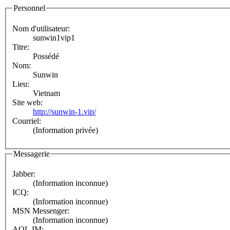
Personnel
Nom d'utilisateur:
sunwin1vip1
Titre:
Possédé
Nom:
Sunwin
Lieu:
Vietnam
Site web:
http://sunwin-1.vip/
Courriel:
(Information privée)
Messagerie
Jabber:
(Information inconnue)
ICQ:
(Information inconnue)
MSN Messenger:
(Information inconnue)
AOL IM: