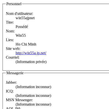
Personnel
Nom d'utilisateur:
win55ajpnet
Titre:
Possédé
Nom:
Win55
Lieu:
Ho Chi Minh
Site web:
http://win55a.jp.net/
Courriel:
(Information privée)
Messagerie
Jabber:
(Information inconnue)
ICQ:
(Information inconnue)
MSN Messenger:
(Information inconnue)
AOL IM: