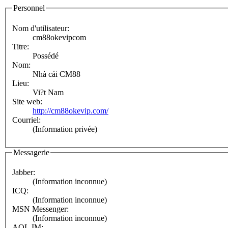
Personnel
Nom d'utilisateur:
cm88okevipcom
Titre:
Possédé
Nom:
Nhà cái CM88
Lieu:
Vi?t Nam
Site web:
http://cm88okevip.com/
Courriel:
(Information privée)
Messagerie
Jabber:
(Information inconnue)
ICQ:
(Information inconnue)
MSN Messenger:
(Information inconnue)
AOL IM: