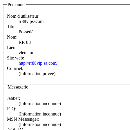
Personnel
Nom d'utilisateur:
rr88vipsacom
Titre:
Possédé
Nom:
RR 88
Lieu:
vietnam
Site web:
http://rr88vip.sa.com/
Courriel:
(Information privée)
Messagerie
Jabber:
(Information inconnue)
ICQ:
(Information inconnue)
MSN Messenger:
(Information inconnue)
AOL IM: