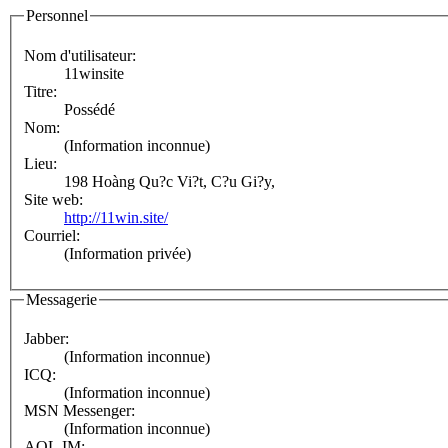
Personnel
Nom d'utilisateur:
11winsite
Titre:
Possédé
Nom:
(Information inconnue)
Lieu:
198 Hoàng Qu?c Vi?t, C?u Gi?y,
Site web:
http://11win.site/
Courriel:
(Information privée)
Messagerie
Jabber:
(Information inconnue)
ICQ:
(Information inconnue)
MSN Messenger:
(Information inconnue)
AOL IM: