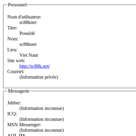
Personnel
Nom d'utilisateur:
sc88knet
Titre:
Possédé
Nom:
sc88knet
Lieu:
Viet Nam
Site web:
http://sc88k.net/
Courriel:
(Information privée)
Messagerie
Jabber:
(Information inconnue)
ICQ:
(Information inconnue)
MSN Messenger:
(Information inconnue)
AOL IM: