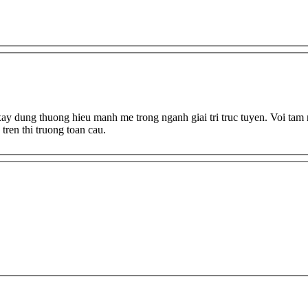
y dung thuong hieu manh me trong nganh giai tri truc tuyen. Voi tam 
tren thi truong toan cau.