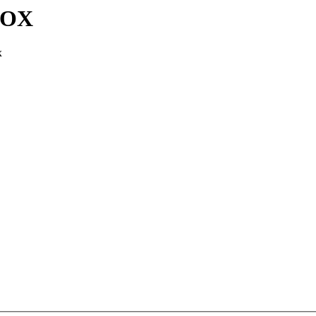
BOX
x