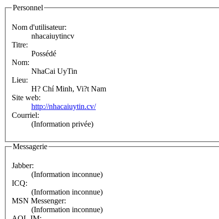
Personnel
Nom d'utilisateur:
nhacaiuytincv
Titre:
Possédé
Nom:
NhaCai UyTin
Lieu:
H? Chí Minh, Vi?t Nam
Site web:
http://nhacaiuytin.cv/
Courriel:
(Information privée)
Messagerie
Jabber:
(Information inconnue)
ICQ:
(Information inconnue)
MSN Messenger:
(Information inconnue)
AOL IM: