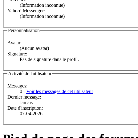
(Information inconnue)
Yahoo! Messenger:
(Information inconnue)
Personnalisation
Avatar:
(Aucun avatar)
Signature:
Pas de signature dans le profil.
Activité de l'utilisateur
Messages:
0 -
Voir les messages de cet utilisateur
Dernier message:
Jamais
Date d'inscription:
07-04-2026