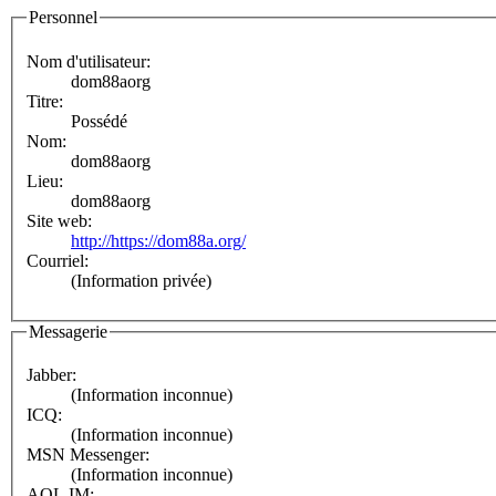
Personnel
Nom d'utilisateur:
dom88aorg
Titre:
Possédé
Nom:
dom88aorg
Lieu:
dom88aorg
Site web:
http://https://dom88a.org/
Courriel:
(Information privée)
Messagerie
Jabber:
(Information inconnue)
ICQ:
(Information inconnue)
MSN Messenger:
(Information inconnue)
AOL IM: