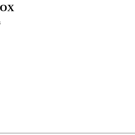
BOX
x