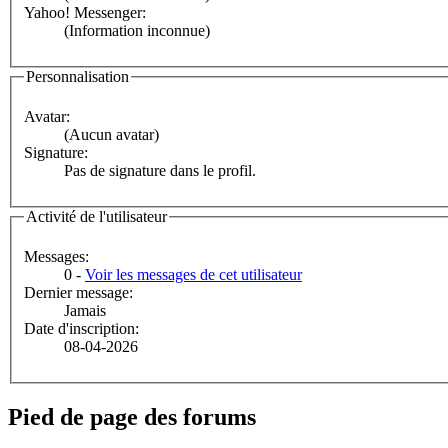
Yahoo! Messenger:
(Information inconnue)
Personnalisation
Avatar:
(Aucun avatar)
Signature:
Pas de signature dans le profil.
Activité de l'utilisateur
Messages:
0 -
Voir les messages de cet utilisateur
Dernier message:
Jamais
Date d'inscription:
08-04-2026
Pied de page des forums