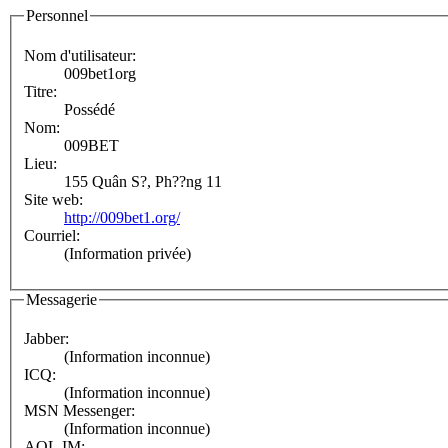
Personnel
Nom d'utilisateur:
009bet1org
Titre:
Possédé
Nom:
009BET
Lieu:
155 Quân S?, Ph??ng 11
Site web:
http://009bet1.org/
Courriel:
(Information privée)
Messagerie
Jabber:
(Information inconnue)
ICQ:
(Information inconnue)
MSN Messenger:
(Information inconnue)
AOL IM: