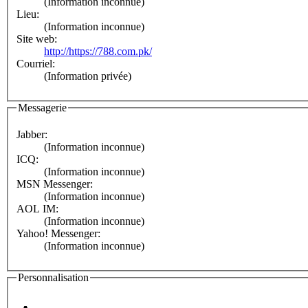
(Information inconnue)
Lieu:
(Information inconnue)
Site web:
http://https://788.com.pk/
Courriel:
(Information privée)
Messagerie
Jabber:
(Information inconnue)
ICQ:
(Information inconnue)
MSN Messenger:
(Information inconnue)
AOL IM:
(Information inconnue)
Yahoo! Messenger:
(Information inconnue)
Personnalisation