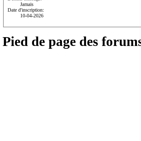
Jamais
Date d'inscription:
10-04-2026
Pied de page des forum