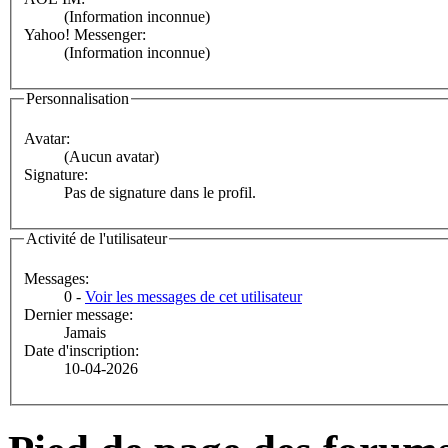
(Information inconnue)
Yahoo! Messenger:
(Information inconnue)
Personnalisation
Avatar:
(Aucun avatar)
Signature:
Pas de signature dans le profil.
Activité de l'utilisateur
Messages:
0 -
Voir les messages de cet utilisateur
Dernier message:
Jamais
Date d'inscription:
10-04-2026