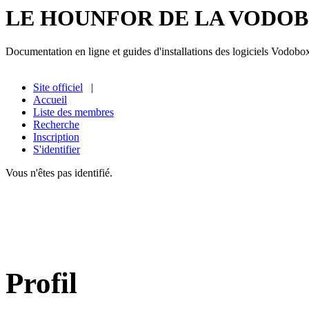
LE HOUNFOR DE LA VODO
Documentation en ligne et guides d'installations des logiciels Vodobo
Site officiel
|
Accueil
Liste des membres
Recherche
Inscription
S'identifier
Vous n'êtes pas identifié.
Profil