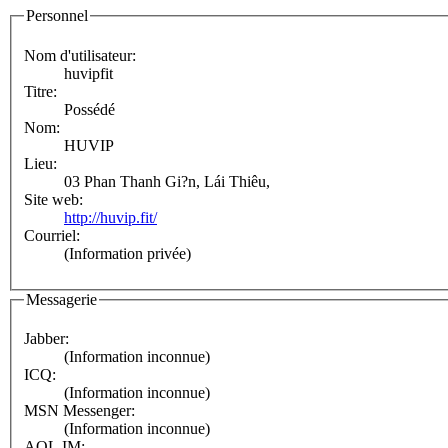
Personnel
Nom d'utilisateur:
huvipfit
Titre:
Possédé
Nom:
HUVIP
Lieu:
03 Phan Thanh Gi?n, Lái Thiêu,
Site web:
http://huvip.fit/
Courriel:
(Information privée)
Messagerie
Jabber:
(Information inconnue)
ICQ:
(Information inconnue)
MSN Messenger:
(Information inconnue)
AOL IM: