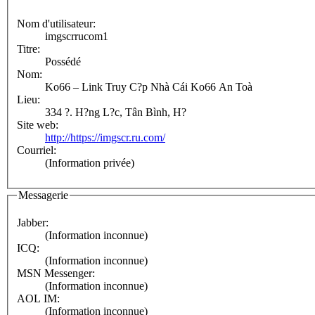
Nom d'utilisateur:
imgscrrucom1
Titre:
Possédé
Nom:
Ko66 – Link Truy C?p Nhà Cái Ko66 An Toà
Lieu:
334 ?. H?ng L?c, Tân Bình, H?
Site web:
http://https://imgscr.ru.com/
Courriel:
(Information privée)
Messagerie
Jabber:
(Information inconnue)
ICQ:
(Information inconnue)
MSN Messenger:
(Information inconnue)
AOL IM:
(Information inconnue)