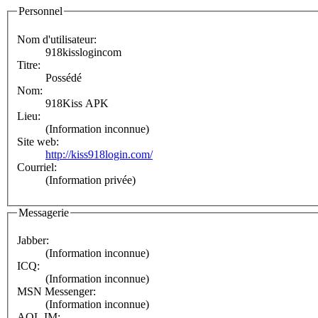
Personnel
Nom d'utilisateur:
918kisslogincom
Titre:
Possédé
Nom:
918Kiss APK
Lieu:
(Information inconnue)
Site web:
http://kiss918login.com/
Courriel:
(Information privée)
Messagerie
Jabber:
(Information inconnue)
ICQ:
(Information inconnue)
MSN Messenger:
(Information inconnue)
AOL IM: