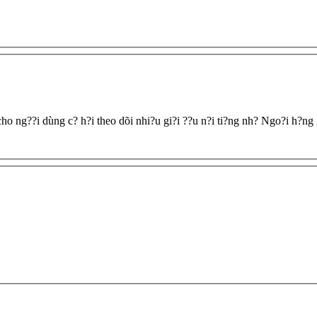
 cho ng??i dùng c? h?i theo dõi nhi?u gi?i ??u n?i ti?ng nh? Ngo?i h