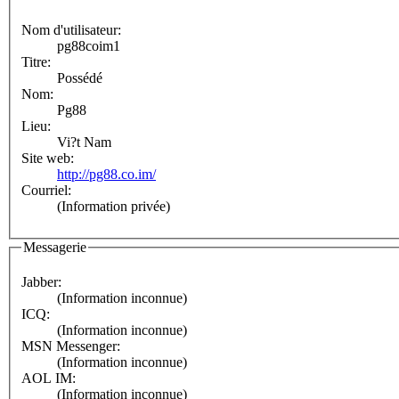
Nom d'utilisateur:
pg88coim1
Titre:
Possédé
Nom:
Pg88
Lieu:
Vi?t Nam
Site web:
http://pg88.co.im/
Courriel:
(Information privée)
Messagerie
Jabber:
(Information inconnue)
ICQ:
(Information inconnue)
MSN Messenger:
(Information inconnue)
AOL IM:
(Information inconnue)