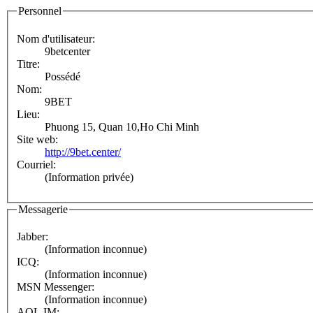
Personnel
Nom d'utilisateur:
9betcenter
Titre:
Possédé
Nom:
9BET
Lieu:
Phuong 15, Quan 10,Ho Chi Minh
Site web:
http://9bet.center/
Courriel:
(Information privée)
Messagerie
Jabber:
(Information inconnue)
ICQ:
(Information inconnue)
MSN Messenger:
(Information inconnue)
AOL IM: